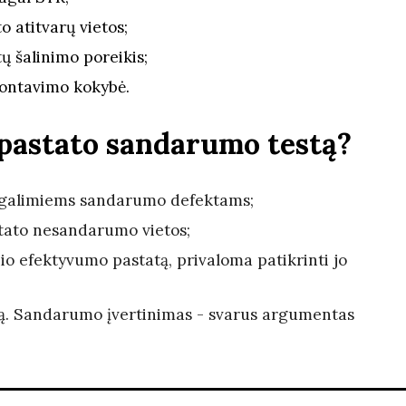
 atitvarų vietos;
 šalinimo poreikis;
montavimo kokybė.
 pastato sandarumo testą?
ią galimiems sandarumo defektams;
tato nesandarumo vietos;
nio efektyvumo pastatą, privaloma patikrinti jo
tą. Sandarumo įvertinimas - svarus argumentas