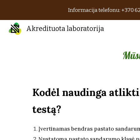
Informacija telefonu: +370 62
Sk
Akredituota laboratorija
Mūsų
Kodėl naudinga atlikt
testą?
Įvertinamas bendras pastato sandaru
Nustatoma pastato sandarumo klasė p