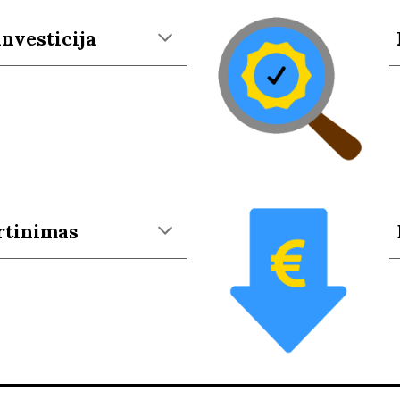
investicija
rtinimas