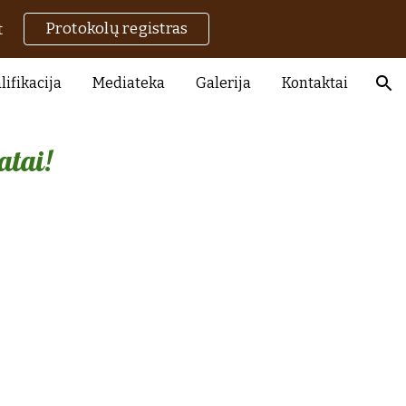
Protokolų registras
t
ion
lifikacija
Mediateka
Galerija
Kontaktai
atai!