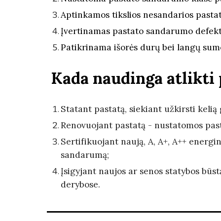
Aptinkamos tikslios nesandarios pastato
Įvertinamas pastato sandarumo defektų
Patikrinama išorės durų bei langų su
Kada naudinga atlikti
Statant
pastatą, siekiant užkirsti kel
Renovuojant
pastatą - nustatomos pas
Sertifikuojant
naują, A, A+, A++ energi
sandarumą;
Įsigyjant
naujos ar senos statybos būs
derybose.