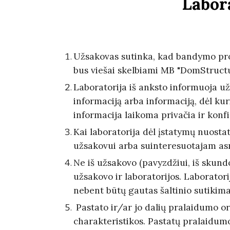
Labor
Užsakovas sutinka, kad bandymo pro
bus viešai skelbiami MB "DomStructu
Laboratorija iš anksto informuoja už
informaciją arba informaciją, dėl kur
informacija laikoma privačia ir konfi
Kai laboratorija dėl įstatymų nuostat
užsakovui arba suinteresuotajam asm
Ne iš užsakovo (pavyzdžiui, iš skund
užsakovo ir laboratorijos. Laboratori
nebent būtų gautas šaltinio sutikima
Pastato ir/ar jo dalių pralaidumo o
charakteristikos. Pastatų pralaidumo