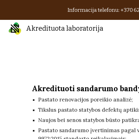
Informacija telefonu: +370 62
Sk
Akredituota laboratorija
Akredituoti sandarumo band
Pastato renovacijos poreikio analizė;
Tikslus pastato statybos defektų aptik
Naujos bei senos statybos būsto patikra 
Pastato sandarumo įvertinimas pagal v
9972:2015 standarto reikalavimais;