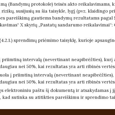
škimą (Bandymų protokole) teisės akto reikalavimams, 
rizikų, susijusių su šia taisykle, lygį (pvz. klaidingo 
ikties pareiškimą gautiems bandymų rezultatams pagal 
kavimas“ X skyrių „Pastatų sandarumo reikalavimai“: C
4.2.1.) sprendimų priėmimo taisyklę, kurioje apsauginė
 priimtiną intervalą (nevertinant neapibrėžties), kurį 
augiau nei 50%, kai rezultatas yra arti ribinės vertės
la į priimtiną intervalą (nevertinant neapibrėžties), 
augiau nei 50%, kai rezultatas yra arti ribinės vertės
 elektroniniu paštu šį dokumentą ir atsakydamas į jį
, kad sutinka su atitikties pareiškimu ir sprendimo tai