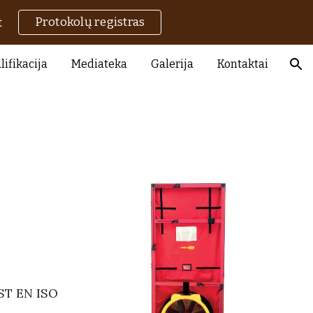
Protokolų registras
t
ion
lifikacija
Mediateka
Galerija
Kontaktai
LST EN ISO