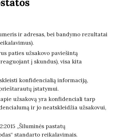
statos
meris ir adresas, bei bandymo rezultatai
eikalavimus).
yrus paties užsakovo paviešintą
 reaguojant į skundus), visa kita
kleisti konfidencialią informaciją,
rieštarautų įstatymui.
 apie užsakovą yra konfidenciali tarp
idencialumą ir jo neatskleidžia užsakovui,
2:2015 „Šiluminės pastatų
odas“ standarto reikalavimais.