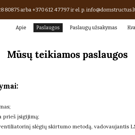
8 80875 arba +370 612 47797 ir el. p. info@domstructus.l
ip to main content
Skip to navigat
Apie
Paslaugos
Paslaugų užsakymas
Kva
Mūsų teikiamos paslaugos
ymai:
imas;
prieš įsigijimą;
entiliatorinį slėgių skirtumo metodą, vadovauj
antis 