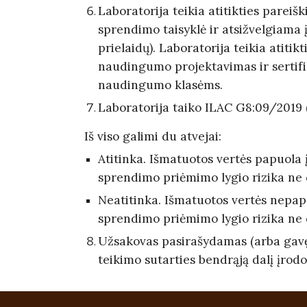
Laboratorija teikia atitikties parei
sprendimo taisyklė ir atsižvelgiama į 
prielaidų). Laboratorija teikia atit
naudingumo projektavimas ir sertifi
naudingumo klasėms.
Laboratorija taiko ILAC G8:09/2019 (
Iš viso galimi du atvejai:
Atitinka. Išmatuotos vertės papuola į
sprendimo priėmimo lygio rizika ne d
Neatitinka. Išmatuotos vertės nepapuo
sprendimo priėmimo lygio rizika ne d
Užsakovas pasirašydamas (arba gavęs
teikimo sutarties bendrąją dalį įrodo