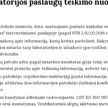
atorijos paslaugų teikimo nuo
tokolo numeris, data, matuojamo pastato unikalus nu
s" internetiniame puslapyje (pagal STR 2.02.02:2016 r
sakovą apie informaciją, kurią ketina paviešinti. Išsk
ios sutarta tarp laboratorijos ir užsakovo (pavyzdžiui,
dencialia.
ų privalo arba pagal sutarties nuostatas įgyja teisę ats
eniui praneša apie teikiamą informaciją, nebent tai p
o pateikėjo, reguliavimo institucijų) gauta informacija
ja užtikrina šios informacijos pateikėjo (šaltinio) konf
s.
rui bandymai atliekami vadovaujantis LST EN ISO 997
 orui nustatymas. Ventiliatorinis slėgių skirtumo met