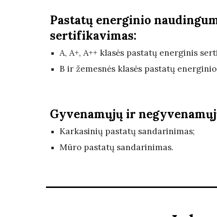
Pastatų energinio naudingum
sertifikavimas:
A, A+, A++ klasės pastatų energinis sert
B ir žemesnės klasės pastatų energini
Gyvenamųjų ir negyvenamųjų
Karkasinių pastatų sandarinimas
;
Mūro pastatų sandarinimas.