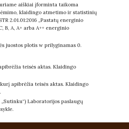
kuriame aiškiai įforminta taikoma
priėmimo, klaidingo atmetimo ir statistinių
STR 2.01.01:2016 „Pastatų energinio
, B, A, A+ arba A++ energinio
s juostos plotis w prilyginamas 0.
apibrėžia teisės aktas. Klaidingo
kurį apibrėžia teisės aktas. Klaidingo
.
 „Sutinku“) Laboratorijos paslaugų
sykle.