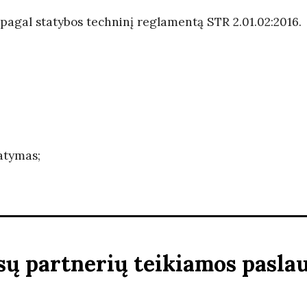
agal statybos techninį reglamentą STR 2.01.02:2016.
;
atymas;
ų partnerių teikiamos pasla