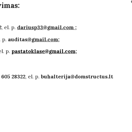
vimas:
2
,
el. p.
dariusp33@gmail.com
;
. p.
auditas
@gmail.com
;
el. p.
pastatoklase@gmail.com
;
 605 28322
,
el. p.
buhalterija@domstructus.lt