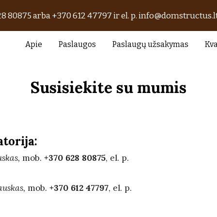
8 80875 arba +370 612 47797 ir el. p. info@domstructus.l
ip to main content
Skip to navigat
Apie
Paslaugos
Paslaugų užsakymas
Kva
Susisiekite su mumis
torija:
uskas,
mob.
+370 628 80875
, el. p.
auskas,
mob.
+370 612 47797
, el. p.