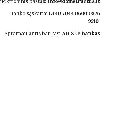
elektroninis paštas:
info@domstructus.lt
Banko sąskaita:
LT40
7044
0600
0826
9210
Aptarnaujantis bankas:
AB SEB bankas