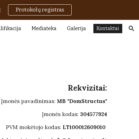
Protokolų registras
t
ion
lifikacija
Mediateka
Galerija
Kontaktai
Rekvizitai:
Įmonės pavadinimas:
MB "DomStructus"
Įmonės kodas:
304577924
PVM mokėtojo kodas:
LT100012609010