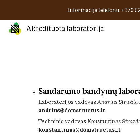
Informacija telefonu: +370 62
Sk
Akredituota laboratorija
Sandarumo bandymų labora
Laboratorijos vadovas
Andrius Strazda
andrius@domstructus.lt
Techninis vadovas
Konstantinas Strazd
konstantinas@domstructus.lt