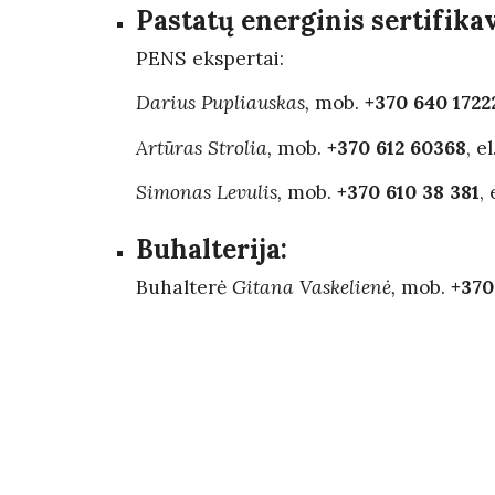
Pastatų energinis s
ertifika
PENS ekspertai:
Darius Pupliauskas
,
mob.
+370 640 1722
Artūras Strolia
,
mob.
+370 61
2
60
3
68
,
el
Simonas Levulis,
mob.
+370 610 38 381
,
Buhalterija:
Buhalterė
Gitana Vaskelienė,
mob.
+370