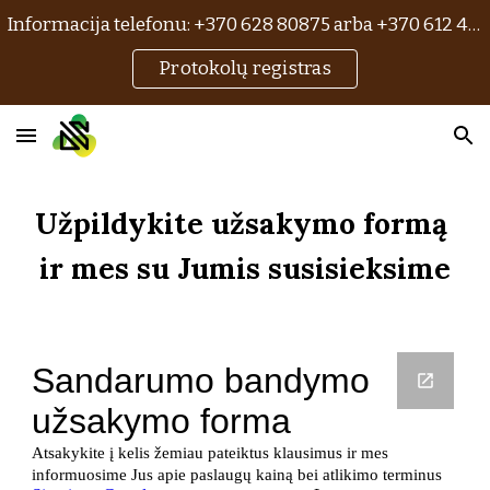
Informacija telefonu: +370 628 80875 arba +370 612 47797 ir el. p. info@domstructus.lt
Skip to main content
Skip to navigation
Protokolų registras
Užpildykite užsakymo formą 
ir mes su Jumis susisieksime